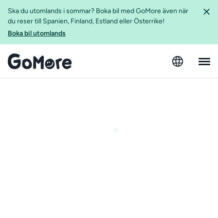
Ska du utomlands i sommar? Boka bil med GoMore även när
du reser till Spanien, Finland, Estland eller Österrike!
Boka bil utomlands