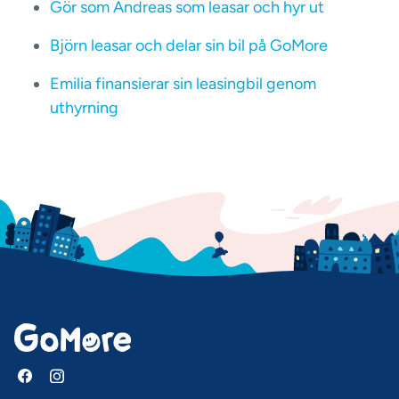
Gör som Andreas som leasar och hyr ut
Björn leasar och delar sin bil på GoMore
Emilia finansierar sin leasingbil genom
uthyrning