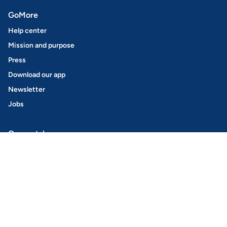
GoMore
Help center
Mission and purpose
Press
Download our app
Newsletter
Jobs
Car rental
Find a car
How it works
GoMore+
Rent out your car
Get Keyless
Insurance