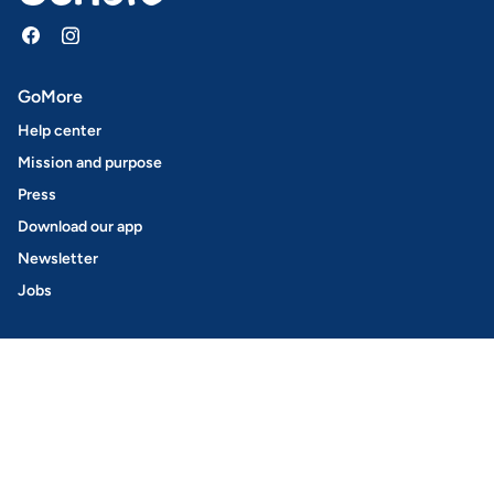
GoMore
Help center
Mission and purpose
Press
Download our app
Newsletter
Jobs
Car rental
Find a car
How it works
GoMore+
Rent out your car