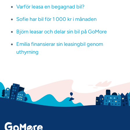
Varför leasa en begagnad bil?
Sofie har bil för 1 000 kr i månaden
Björn leasar och delar sin bil på GoMore
Emilia finansierar sin leasingbil genom
uthyrning