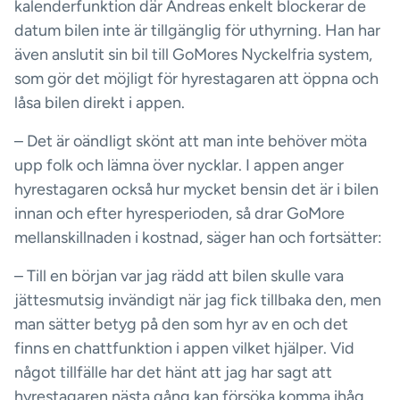
kalenderfunktion där Andreas enkelt blockerar de
datum bilen inte är tillgänglig för uthyrning. Han har
även anslutit sin bil till GoMores Nyckelfria system,
som gör det möjligt för hyrestagaren att öppna och
låsa bilen direkt i appen.
– Det är oändligt skönt att man inte behöver möta
upp folk och lämna över nycklar. I appen anger
hyrestagaren också hur mycket bensin det är i bilen
innan och efter hyresperioden, så drar GoMore
mellanskillnaden i kostnad, säger han och fortsätter:
– Till en början var jag rädd att bilen skulle vara
jättesmutsig invändigt när jag fick tillbaka den, men
man sätter betyg på den som hyr av en och det
finns en chattfunktion i appen vilket hjälper. Vid
något tillfälle har det hänt att jag har sagt att
hyrestagaren nästa gång kan försöka komma ihåg