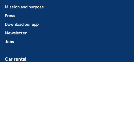
Mission and purpose
Press
Download our app
Newsletter
Jobs
Car rental
Find a car
How it works
GoMore+
Rent out your car
Get Keyless
Insurance
Safety