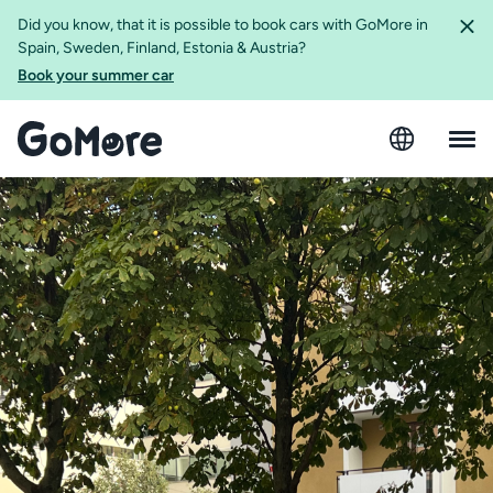
Did you know, that it is possible to book cars with GoMore in
Spain, Sweden, Finland, Estonia & Austria?
Book your summer car