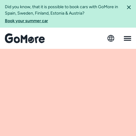
Did you know, that it is possible to book cars with GoMore in
Spain, Sweden, Finland, Estonia & Austria?
Book your summer car