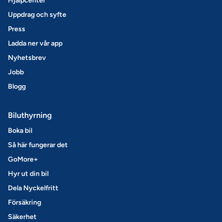
Hjälpcenter
Uppdrag och syfte
Press
Ladda ner vår app
Nyhetsbrev
Jobb
Blogg
Biluthyrning
Boka bil
Så här fungerar det
GoMore+
Hyr ut din bil
Dela Nyckelfritt
Försäkring
Säkerhet