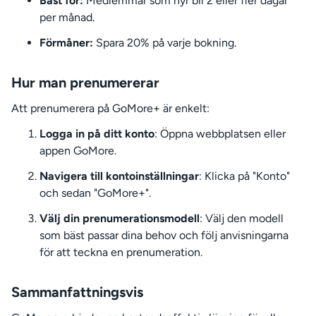
Bäst för:
Medlemmar som hyr bil 2 eller fler dagar
per månad.
Förmåner:
Spara 20% på varje bokning.
Hur man prenumererar
Att prenumerera på GoMore+ är enkelt:
Logga in på ditt konto
: Öppna webbplatsen eller
appen GoMore.
Navigera till kontoinställningar
: Klicka på "Konto"
och sedan "GoMore+".
Välj din prenumerationsmodell
: Välj den modell
som bäst passar dina behov och följ anvisningarna
för att teckna en prenumeration.
Sammanfattningsvis