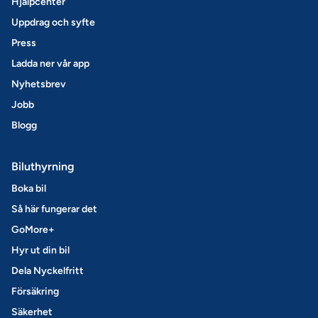
Hjälpcenter
Uppdrag och syfte
Press
Ladda ner vår app
Nyhetsbrev
Jobb
Blogg
Biluthyrning
Boka bil
Så här fungerar det
GoMore+
Hyr ut din bil
Dela Nyckelfritt
Försäkring
Säkerhet