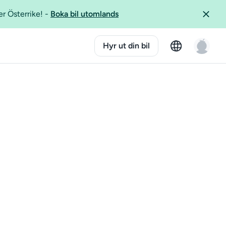
er Österrike!
-
Boka bil utomlands
Hyr ut din bil