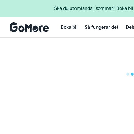
Ska du utomlands i sommar? Boka bil m
Boka bil
Så fungerar det
Del