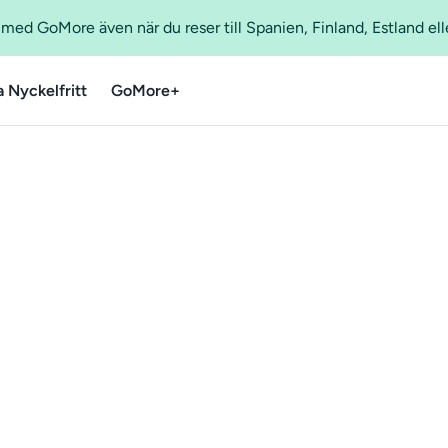
ed GoMore även när du reser till Spanien, Finland, Estland ell
a Nyckelfritt
GoMore+