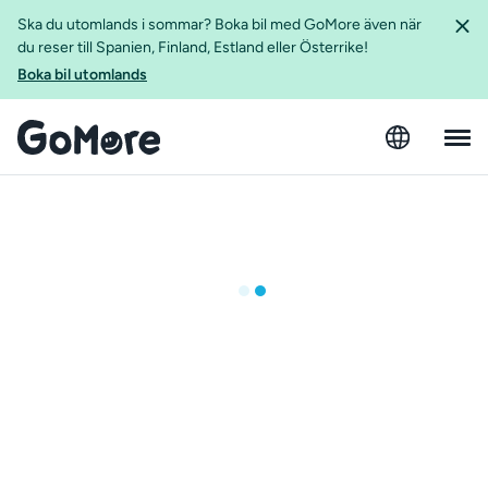
Ska du utomlands i sommar? Boka bil med GoMore även när
du reser till Spanien, Finland, Estland eller Österrike!
Boka bil utomlands