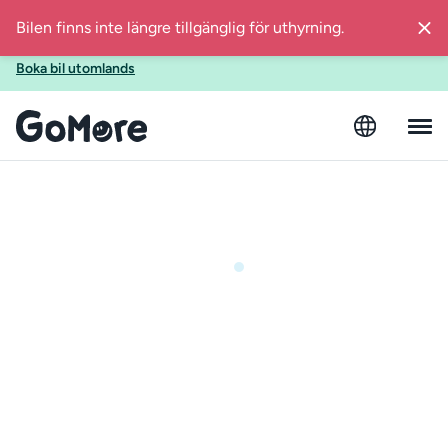
Ska du utomlands i sommar? Boka bil med GoMore även när
du reser till Spanien, Finland, Estland eller Österrike!
Boka bil utomlands