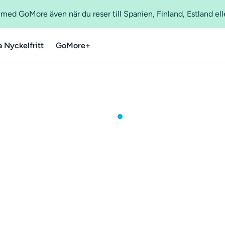
ed GoMore även när du reser till Spanien, Finland, Estland ell
a Nyckelfritt
GoMore+