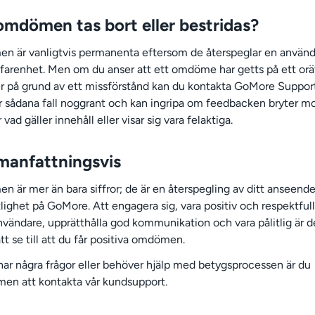
omdömen tas bort eller bestridas?
 är vanligtvis permanenta eftersom de återspeglar en använd
erfarenhet. Men om du anser att ett omdöme har getts på ett orä
ler på grund av ett missförstånd kan du kontakta GoMore Support
r sådana fall noggrant och kan ingripa om feedbacken bryter mo
er vad gäller innehåll eller visar sig vara felaktiga.
anfattningsvis
 är mer än bara siffror; de är en återspegling av ditt anseend
tlighet på GoMore. Att engagera sig, vara positiv och respektful
nvändare, upprätthålla god kommunikation och vara pålitlig är d
tt se till att du får positiva omdömen.
ar några frågor eller behöver hjälp med betygsprocessen är du
en att kontakta vår kundsupport.