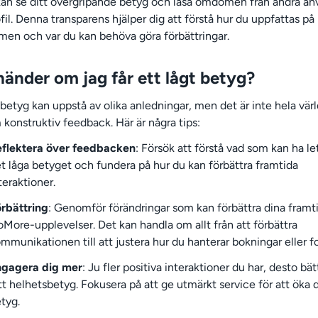
kan se ditt övergripande betyg och läsa omdömen från andra a
ofil. Denna transparens hjälper dig att förstå hur du uppfattas på
rmen och var du kan behöva göra förbättringar.
händer om jag får ett lågt betyg?
 betyg kan uppstå av olika anledningar, men det är inte hela vär
 konstruktiv feedback. Här är några tips:
flektera över feedbacken
: Försök att förstå vad som kan ha lett
t låga betyget och fundera på hur du kan förbättra framtida
teraktioner.
rbättring
: Genomför förändringar som kan förbättra dina framt
More-upplevelser. Det kan handla om allt från att förbättra
mmunikationen till att justera hur du hanterar bokningar eller f
ngagera dig mer
: Ju fler positiva interaktioner du har, desto bätt
tt helhetsbetyg. Fokusera på att ge utmärkt service för att öka d
tyg.