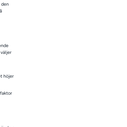
v den
å
ende
 väljer
t höjer
faktor