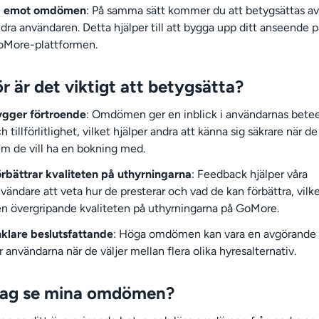
a emot omdömen
: På samma sätt kommer du att betygsättas a
dra användaren. Detta hjälper till att bygga upp ditt anseende p
oMore-plattformen.
r är det viktigt att betygsätta?
ygger förtroende
: Omdömen ger en inblick i användarnas bete
h tillförlitlighet, vilket hjälper andra att känna sig säkrare när de
m de vill ha en bokning med.
rbättrar kvaliteten på uthyrningarna
: Feedback hjälper våra
vändare att veta hur de presterar och vad de kan förbättra, vilke
n övergripande kvaliteten på uthyrningarna på GoMore.
klare beslutsfattande
: Höga omdömen kan vara en avgörande 
r användarna när de väljer mellan flera olika hyresalternativ.
jag se mina omdömen?