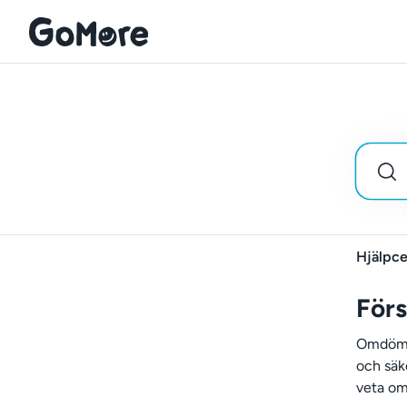
Hjälpce
För
Omdömen
och säke
veta om