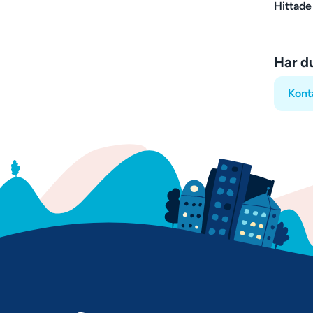
Hittade
Har d
Kont