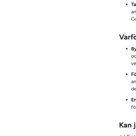
T
an
G
Varfö
B
oc
ve
Fö
an
de
En
fö
Kan 