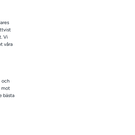
ares
ttvist
. Vi
t våra
e och
l mot
e bästa