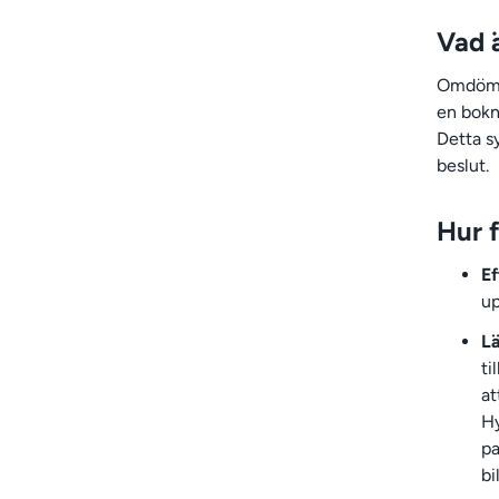
Vad 
Omdömen
en bokn
Detta s
beslut.
Hur 
Ef
up
L
ti
at
Hy
pa
bi