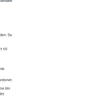
nvändare
lden. Se
 till
ida
ordonet.
re blir
itt