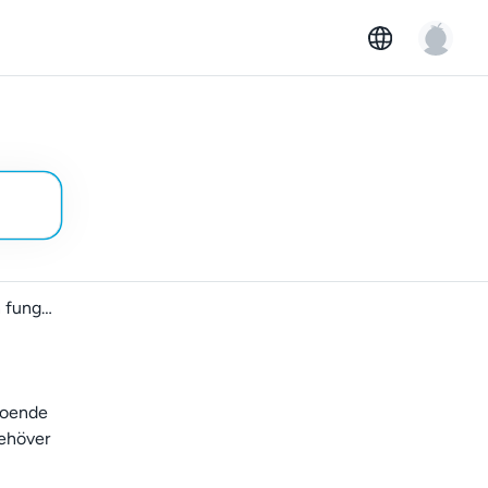
Förstå hur GoMore-omdömen fungerar
troende
behöver