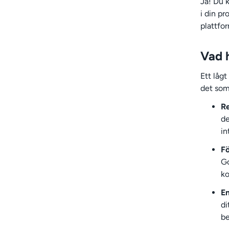
Ja! Du 
i din pr
plattfo
Vad 
Ett lågt
det som
Re
de
in
Fö
Go
ko
E
di
be