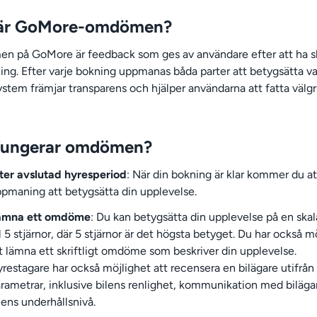
är GoMore-omdömen?
 på GoMore är feedback som ges av användare efter att ha sl
ing. Efter varje bokning uppmanas båda parter att betygsätta va
ystem främjar transparens och hjälper användarna att fatta väl
fungerar omdömen?
ter avslutad hyresperiod
: När din bokning är klar kommer du at
pmaning att betygsätta din upplevelse.
ämna ett omdöme
: Du kan betygsätta din upplevelse på en skal
ll 5 stjärnor, där 5 stjärnor är det högsta betyget. Du har också m
t lämna ett skriftligt omdöme som beskriver din upplevelse.
restagare har också möjlighet att recensera en bilägare utifrån 
rametrar, inklusive bilens renlighet, kommunikation med biläg
lens underhållsnivå.