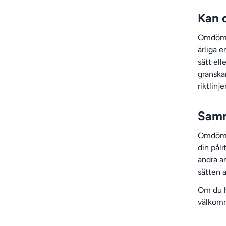
Kan 
Omdömen
ärliga 
sätt el
granska
riktlinj
Samm
Omdömen
din påli
andra a
sätten a
Om du h
välkomm