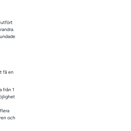
utfört
randra.
grundade
t få en
a från 1
öjlighet
flera
aren och