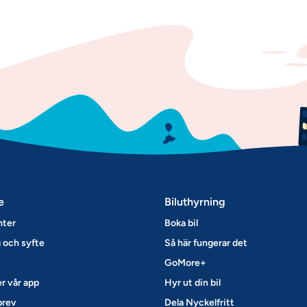
e
Biluthyrning
nter
Boka bil
 och syfte
Så här fungerar det
GoMore+
r vår app
Hyr ut din bil
brev
Dela Nyckelfritt