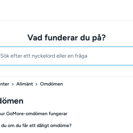
Vad funderar du på?
nter
Allmänt
Omdömen
dömen
 hur GoMore-omdömen fungerar
 du om du får ett dåligt omdöme?