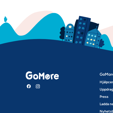
GoMor
Hjälpce
Uppdrag
Press
Ladda ne
Nyhets