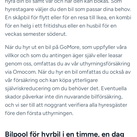
hyra din bil samt var och när den kan bokas. Som
hyrestagare väljer du den bil som passar dina behov.
En skåpbil för flytt eller för en resa till Ikea, en kombi
för en helg i ett fritidshus eller en husbil för en
veckas semester söderut.
När du hyr ut en bil på GoMore, som uppfyller våra
villkor och som du antingen äger själv eller leasar
genom oss, omfattas du av vår uthyrningsförsäkring
via Omocom. När du hyr en bil omfattas du också av
vår försäkring och kan köpa ytterligare
självriskreducering om du behöver det. Eventuella
skador påverkar inte din nuvarande bilförsäkring,
och vi ser till att noggrant verifiera alla hyresgäster
före den första uthyrningen.
Bilpool för hyrbil i en timme, en dag