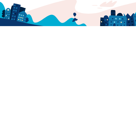
GoMore
Help center
Mission and purpose
Press
Download our app
Newsletter
Jobs