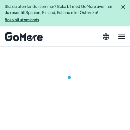
Ska du utomlands i sommar? Boka bil med GoMore även när
du reser till Spanien, Finland, Estland eller Österrike!
Boka bil utomlands