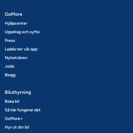
GoMore
Hjälpcenter
Uppdrag och syfte
Press
Ladda ner vår app
Nyhetsbrev
Jobb
Blogg
Biluthyrning
Boka bil
Så här fungerar det
GoMore+
Hyr ut din bil