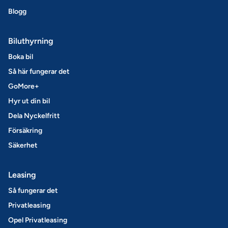
Blogg
Biluthyrning
Boka bil
Så här fungerar det
GoMore+
Hyr ut din bil
Dela Nyckelfritt
Försäkring
Säkerhet
Leasing
Så fungerar det
Privatleasing
Opel Privatleasing