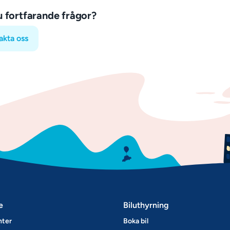
u fortfarande frågor?
akta oss
e
Biluthyrning
nter
Boka bil