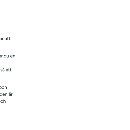
r att
ar du en
så att
och
oden är
och