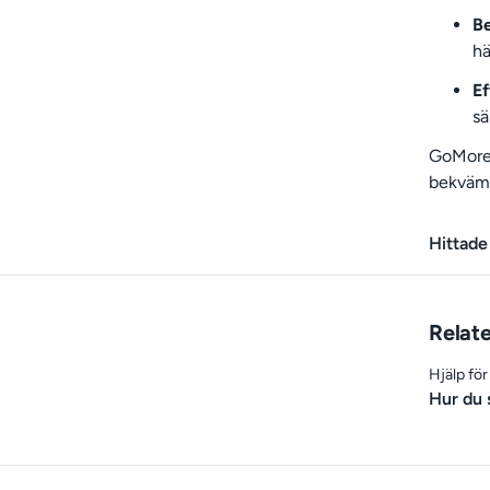
B
hä
Ef
sä
GoMore 
bekväml
Hittade
Relate
Hjälp fö
Hur du s