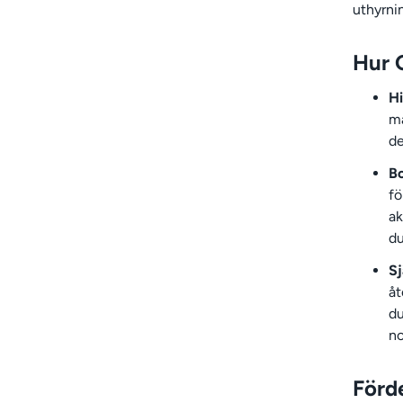
uthyrni
Hur 
Hi
ma
de
B
fö
ak
du
Sj
åt
du
no
Förd