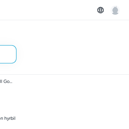
Introduktion till GoMore Nyckelfri för hyrestagare
n hyrbil