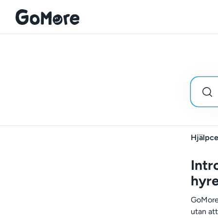
Hjälpce
Intr
hyr
GoMore 
utan att