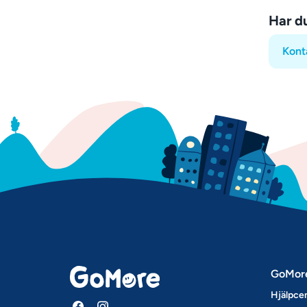
Har d
Kont
GoMor
Hjälpce