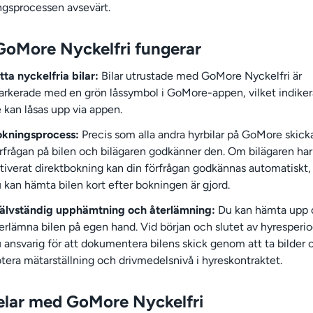
ngsprocessen avsevärt.
GoMore Nyckelfri fungerar
tta nyckelfria bilar:
Bilar utrustade med GoMore Nyckelfri är
rkerade med en grön låssymbol i GoMore-appen, vilket indikera
 kan låsas upp via appen.
okningsprocess:
Precis som alla andra hyrbilar på GoMore skick
rfrågan på bilen och bilägaren godkänner den. Om bilägaren har
tiverat direktbokning kan din förfrågan godkännas automatiskt, 
 kan hämta bilen kort efter bokningen är gjord.
älvständig upphämtning och återlämning:
Du kan hämta upp 
erlämna bilen på egen hand. Vid början och slutet av hyresperi
 ansvarig för att dokumentera bilens skick genom att ta bilder 
tera mätarställning och drivmedelsnivå i hyreskontraktet.
elar med GoMore Nyckelfri