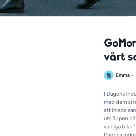
GoMore
vårt 
Emma
·
I Dagens Indu
med dem sträv
att inleda s
utsläppen på 
vanliga bilar
Dagens Indust