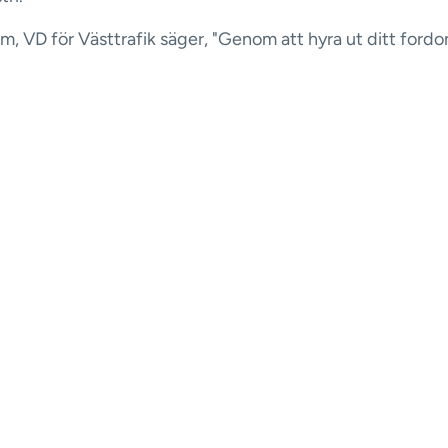
m, VD för Västtrafik säger, "Genom att hyra ut ditt fordon
siera ditt pendelkort och samtidigt erbjuda någon i beho
llet för att köpa en. Detta främjar både minskade utsläpp 
afikframkomlighet. Med bättre trafikframkomlighet kan v
yggare, snabbare och mer pålitlig kollektivtrafik."
n bil redan idag genom att du registrerar dig
här
tikeln från Dagens Industri
här