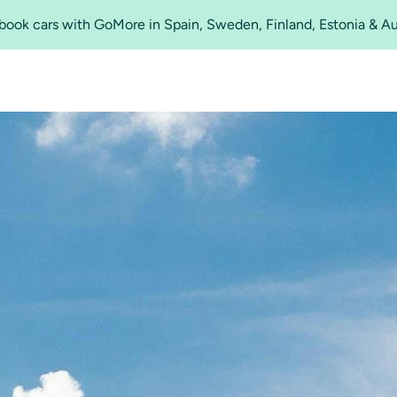
o book cars with GoMore in Spain, Sweden, Finland, Estonia & A