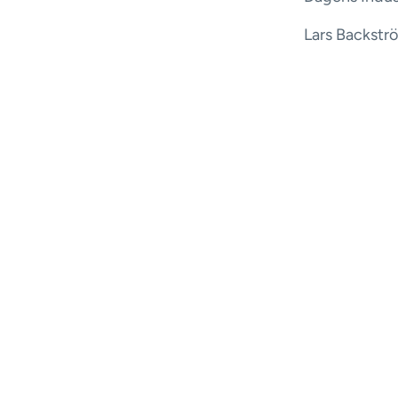
Lars Backströ
och med finan
att hyra istä
förbättrad tr
förbättrad, tr
Börja dela di
Läs mer om ar