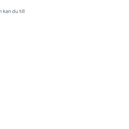
 kan du till
v av en bil
och
i erbjuda en