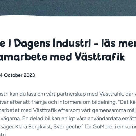
 i Dagens Industri - läs me
samarbete med Västtrafik
4 October 2023
stri kan du läsa om vårt partnerskap med Västtrafik, där 
ar efter att främja och informera om bildelning. "Det kä
amarbetet med Västtrafik eftersom vårt gemensamma mål 
vägarna. En delad bil kan enligt våra användardata ersätta
," säger Klara Bergkvist, Sverigechef för GoMore, i en komm
ri.