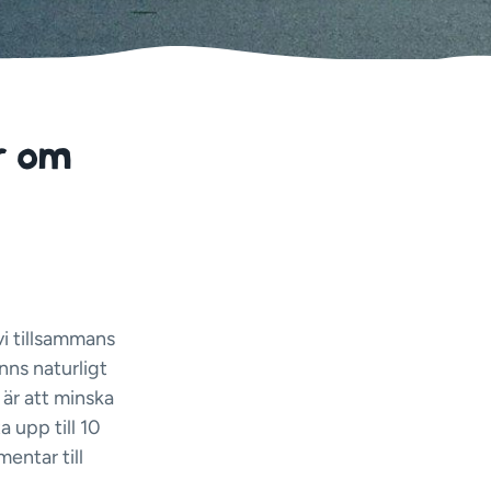
r om
vi tillsammans
nns naturligt
är att minska
 upp till 10
entar till