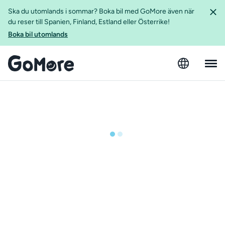
Ska du utomlands i sommar? Boka bil med GoMore även när
du reser till Spanien, Finland, Estland eller Österrike!
Boka bil utomlands