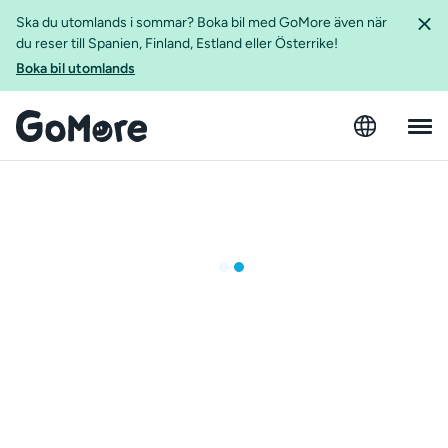
Ska du utomlands i sommar? Boka bil med GoMore även när
du reser till Spanien, Finland, Estland eller Österrike!
Boka bil utomlands