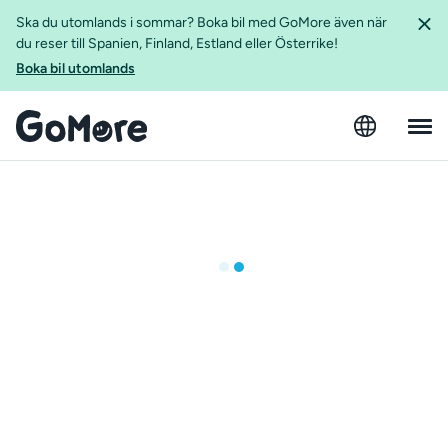
Ska du utomlands i sommar? Boka bil med GoMore även när
du reser till Spanien, Finland, Estland eller Österrike!
Boka bil utomlands