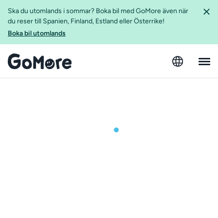
Ska du utomlands i sommar? Boka bil med GoMore även när
du reser till Spanien, Finland, Estland eller Österrike!
Boka bil utomlands