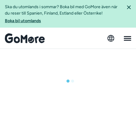
Ska du utomlands i sommar? Boka bil med GoMore även när
du reser till Spanien, Finland, Estland eller Österrike!
Boka bil utomlands