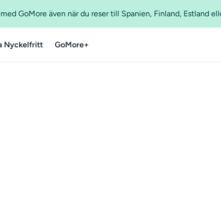
ed GoMore även när du reser till Spanien, Finland, Estland ell
a Nyckelfritt
GoMore+