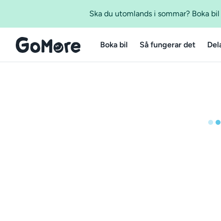
Ska du utomlands i sommar? Boka bil m
Boka bil
Så fungerar det
Del