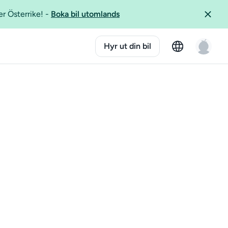
er Österrike!
-
Boka bil utomlands
Hyr ut din bil