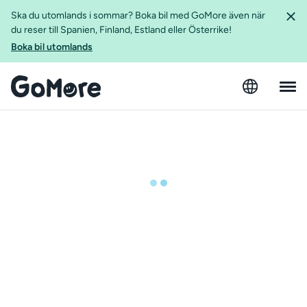
Ska du utomlands i sommar? Boka bil med GoMore även när
du reser till Spanien, Finland, Estland eller Österrike!
Boka bil utomlands