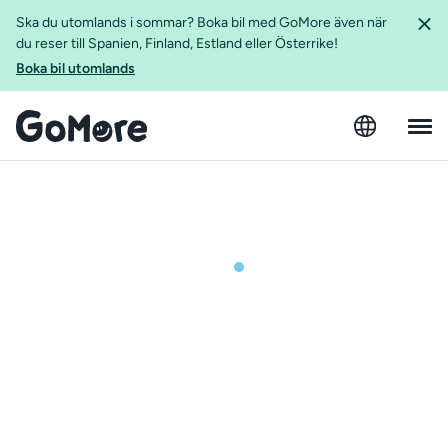
Ska du utomlands i sommar? Boka bil med GoMore även när
du reser till Spanien, Finland, Estland eller Österrike!
Boka bil utomlands