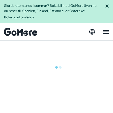
Ska du utomlands i sommar? Boka bil med GoMore även när
du reser till Spanien, Finland, Estland eller Österrike!
Boka bil utomlands