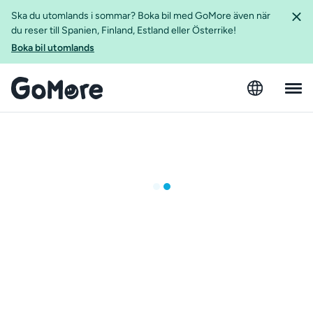
Ska du utomlands i sommar? Boka bil med GoMore även när
du reser till Spanien, Finland, Estland eller Österrike!
Boka bil utomlands