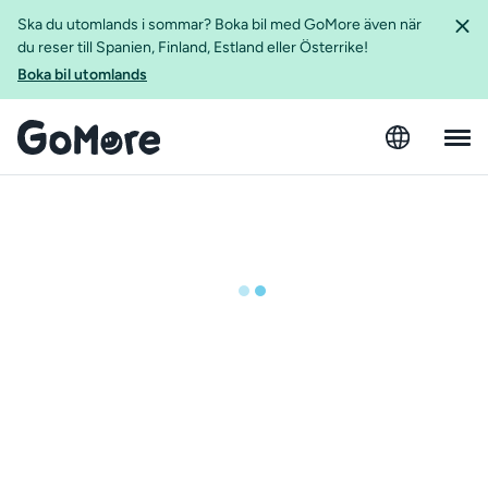
Ska du utomlands i sommar? Boka bil med GoMore även när
du reser till Spanien, Finland, Estland eller Österrike!
Boka bil utomlands