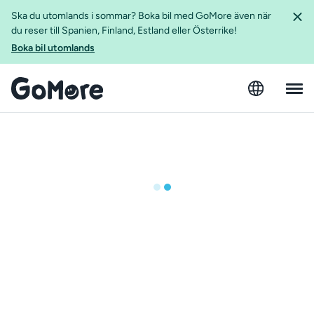
Ska du utomlands i sommar? Boka bil med GoMore även när
du reser till Spanien, Finland, Estland eller Österrike!
Boka bil utomlands