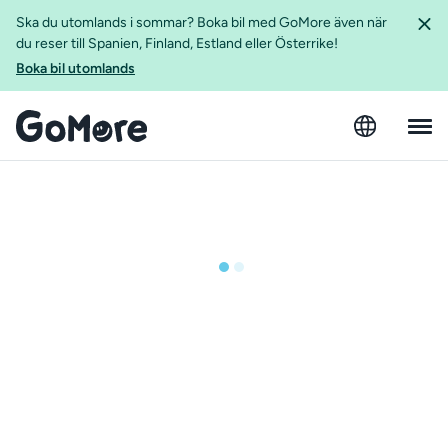
Ska du utomlands i sommar? Boka bil med GoMore även när
du reser till Spanien, Finland, Estland eller Österrike!
Boka bil utomlands