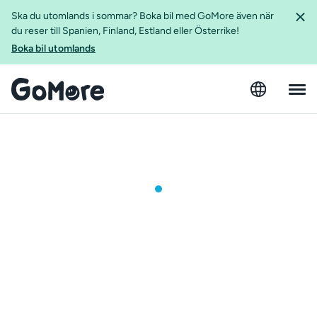
Ska du utomlands i sommar? Boka bil med GoMore även när
du reser till Spanien, Finland, Estland eller Österrike!
Boka bil utomlands