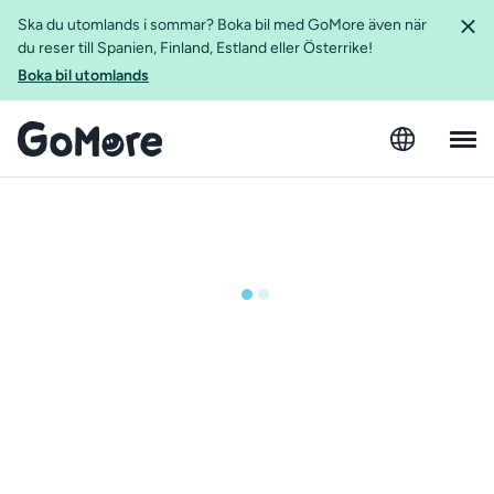
Ska du utomlands i sommar? Boka bil med GoMore även när
du reser till Spanien, Finland, Estland eller Österrike!
Boka bil utomlands