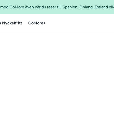
ed GoMore även när du reser till Spanien, Finland, Estland ell
a Nyckelfritt
GoMore+