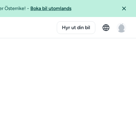
er Österrike!
-
Boka bil utomlands
Hyr ut din bil