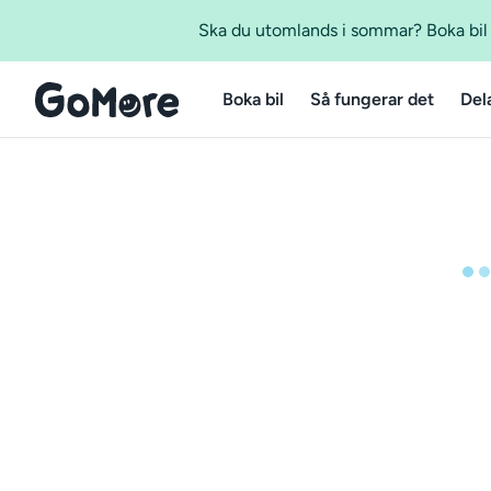
Ska du utomlands i sommar? Boka bil m
Boka bil
Så fungerar det
Del