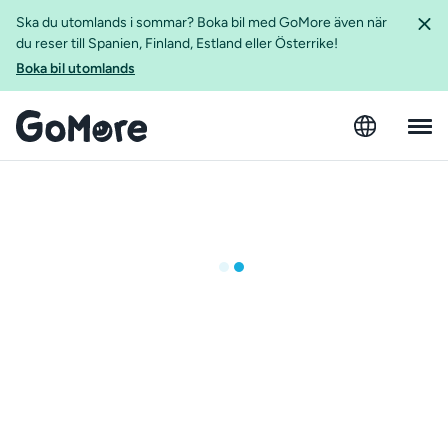
Ska du utomlands i sommar? Boka bil med GoMore även när
du reser till Spanien, Finland, Estland eller Österrike!
Boka bil utomlands