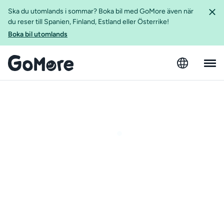
Ska du utomlands i sommar? Boka bil med GoMore även när
du reser till Spanien, Finland, Estland eller Österrike!
Boka bil utomlands