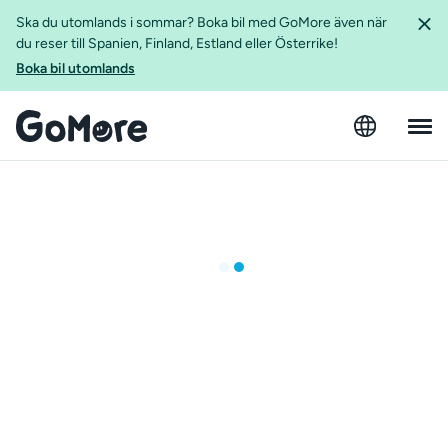
Ska du utomlands i sommar? Boka bil med GoMore även när
du reser till Spanien, Finland, Estland eller Österrike!
Boka bil utomlands