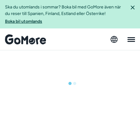
Ska du utomlands i sommar? Boka bil med GoMore även när
du reser till Spanien, Finland, Estland eller Österrike!
Boka bil utomlands