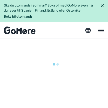
Ska du utomlands i sommar? Boka bil med GoMore även när
du reser till Spanien, Finland, Estland eller Österrike!
Boka bil utomlands