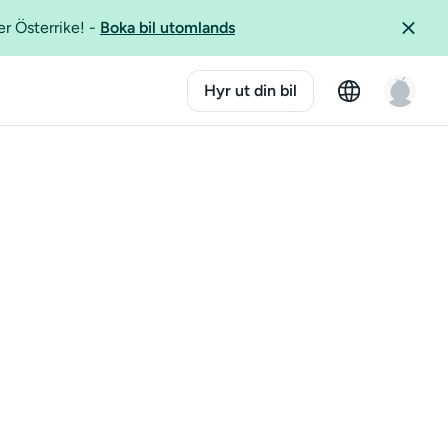
er Österrike!
-
Boka bil utomlands
Hyr ut din bil