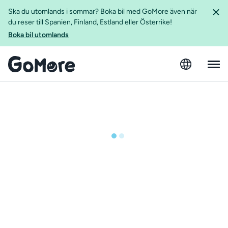
Ska du utomlands i sommar? Boka bil med GoMore även när
du reser till Spanien, Finland, Estland eller Österrike!
Boka bil utomlands