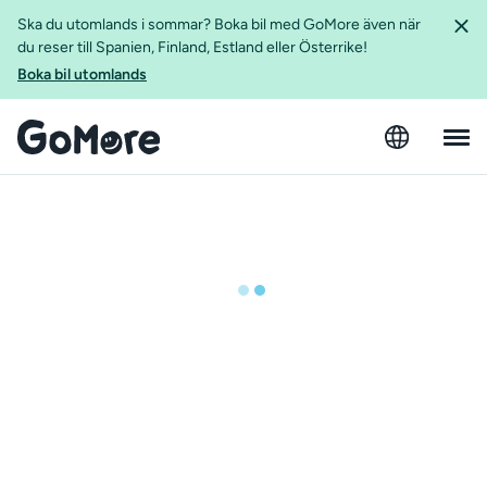
Ska du utomlands i sommar? Boka bil med GoMore även när
du reser till Spanien, Finland, Estland eller Österrike!
Boka bil utomlands