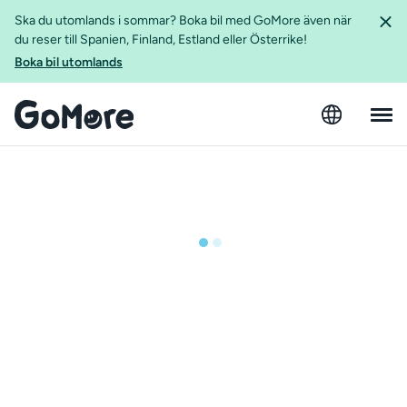
Ska du utomlands i sommar? Boka bil med GoMore även när
du reser till Spanien, Finland, Estland eller Österrike!
Boka bil utomlands