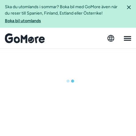
Ska du utomlands i sommar? Boka bil med GoMore även när
du reser till Spanien, Finland, Estland eller Österrike!
Boka bil utomlands