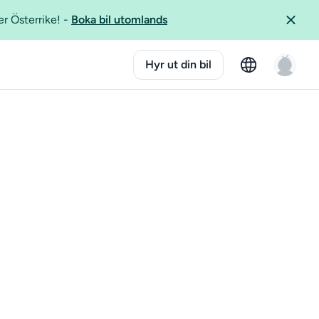
er Österrike!
-
Boka bil utomlands
Hyr ut din bil