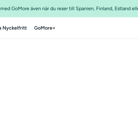
ed GoMore även när du reser till Spanien, Finland, Estland ell
a Nyckelfritt
GoMore+