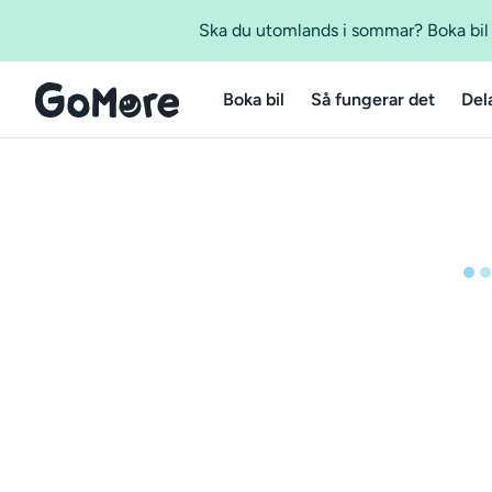
Ska du utomlands i sommar? Boka bil m
Boka bil
Så fungerar det
Del