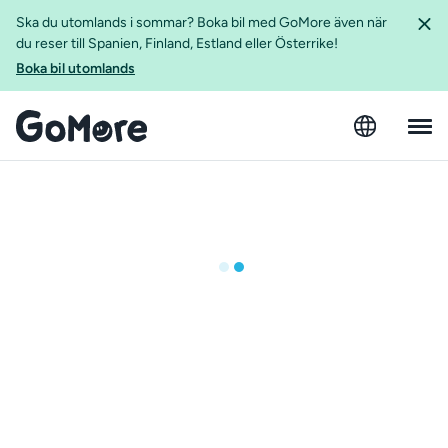
Ska du utomlands i sommar? Boka bil med GoMore även när
du reser till Spanien, Finland, Estland eller Österrike!
Boka bil utomlands