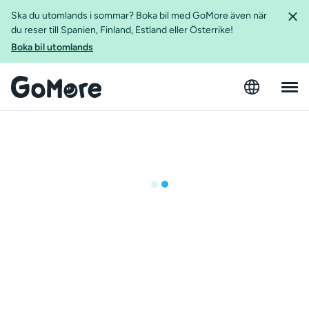
Ska du utomlands i sommar? Boka bil med GoMore även när
du reser till Spanien, Finland, Estland eller Österrike!
Boka bil utomlands