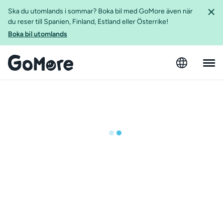
Ska du utomlands i sommar? Boka bil med GoMore även när
du reser till Spanien, Finland, Estland eller Österrike!
Boka bil utomlands