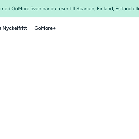
ed GoMore även när du reser till Spanien, Finland, Estland ell
a Nyckelfritt
GoMore+