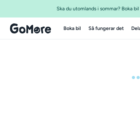
Ska du utomlands i sommar? Boka bil m
Boka bil
Så fungerar det
Del