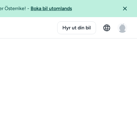
er Österrike!
-
Boka bil utomlands
Hyr ut din bil